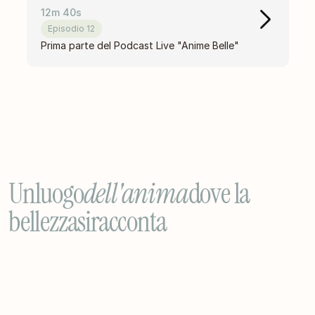
12m 40s
Episodio 12
Prima parte del Podcast Live "Anime Belle" 
Un
luogo
dell'anima
dove la
bellezza
si
racconta