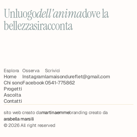
Un
luogo
dell'anima
dove la
bellezza
si
racconta
Esplora
Osserva
Scrivici
Home
Instagram
lamaisondureflet@gmail.com
Chi sono
Facebook
0541-775862
Progetti
Ascolta
Contatti
sito web creato da
martinaemme
branding creato da
arabella marsili
© 2026 All right reserved