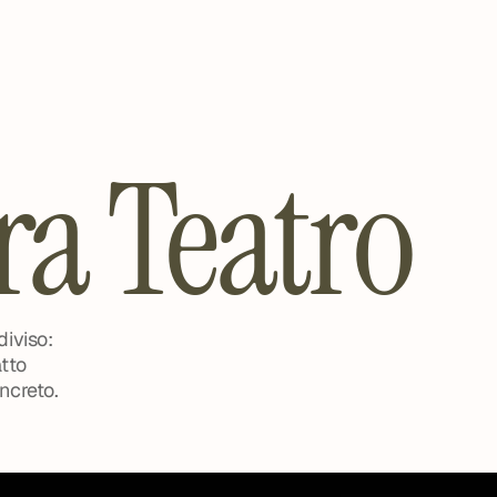
ra Teatro
iviso: 
tto 
ncreto.